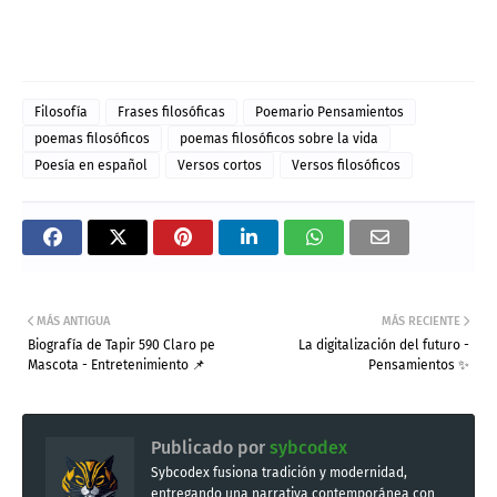
Filosofía
Frases filosóficas
Poemario Pensamientos
poemas filosóficos
poemas filosóficos sobre la vida
Poesía en español
Versos cortos
Versos filosóficos
MÁS ANTIGUA
MÁS RECIENTE
Biografía de Tapir 590 Claro pe
La digitalización del futuro -
Mascota - Entretenimiento 📌
Pensamientos ✨
Publicado por
sybcodex
Sybcodex fusiona tradición y modernidad,
entregando una narrativa contemporánea con