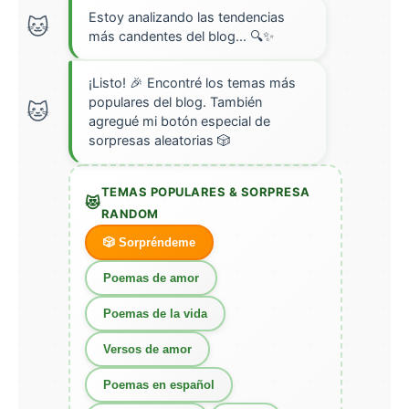
Estoy analizando las tendencias
más candentes del blog... 🔍✨
¡Listo! 🎉 Encontré los temas más
populares del blog. También
agregué mi botón especial de
sorpresas aleatorias 🎲
TEMAS POPULARES & SORPRESA
RANDOM
🎲 Sorpréndeme
Poemas de amor
Poemas de la vida
Versos de amor
Poemas en español