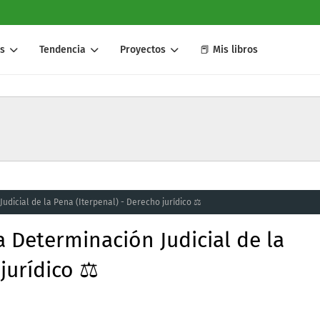
s
Tendencia
Proyectos
📕 Mis libros
dicial de la Pena (Iterpenal) - Derecho jurídico ⚖️
 Determinación Judicial de la
jurídico ⚖️