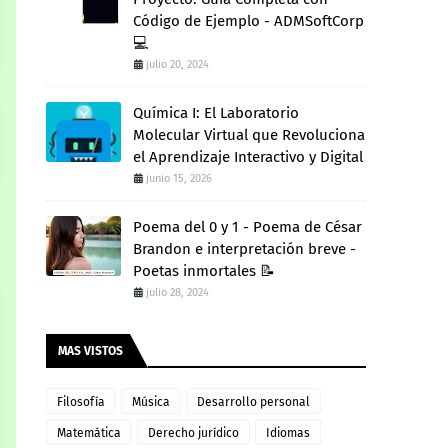
Código de Ejemplo - ADMSoftCorp
💻
julio 20, 2024
Química I: El Laboratorio
Molecular Virtual que Revoluciona
el Aprendizaje Interactivo y Digital
junio 15, 2026
Poema del 0 y 1 - Poema de César
Brandon e interpretación breve -
Poetas inmortales 📝
julio 28, 2024
MAS VISTOS
Filosofía
Música
Desarrollo personal
Matemática
Derecho jurídico
Idiomas