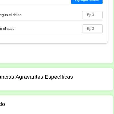
egún el delito:
n el caso:
ancias Agravantes Específicas
do