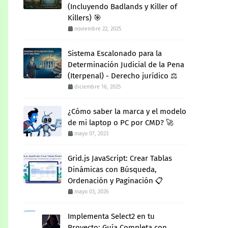
(Incluyendo Badlands y Killer of
Killers) 🎯
noviembre 22, 2025
Sistema Escalonado para la
Determinación Judicial de la Pena
(Iterpenal) - Derecho jurídico ⚖️
diciembre 16, 2025
¿Cómo saber la marca y el modelo
de mi laptop o PC por CMD? 🚀
mayo 07, 2023
Grid.js JavaScript: Crear Tablas
Dinámicas con Búsqueda,
Ordenación y Paginación 📋
mayo 03, 2026
Implementa Select2 en tu
Proyecto: Guía Completa con