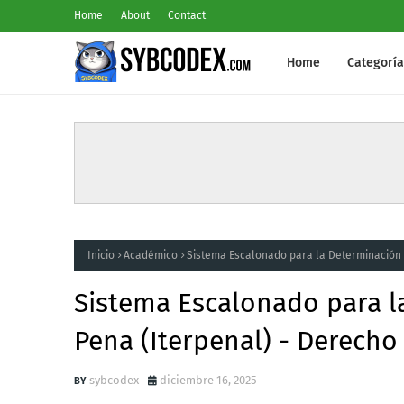
Home
About
Contact
Home
Categoría
Inicio
Académico
Sistema Escalonado para la Determinación Ju
Sistema Escalonado para la
Pena (Iterpenal) - Derecho 
sybcodex
diciembre 16, 2025