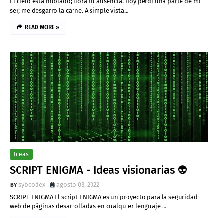
El cielo está nublado; llora tu ausencia. Hoy perdí una parte de mi
ser; me desgarro la carne. A simple vista…
READ MORE »
Ideas
SCRIPT ENIGMA - Ideas visionarias 👽
sybcodex
agosto 03, 2022
SCRIPT ENIGMA El script ENIGMA es un proyecto para la seguridad
web de páginas desarrolladas en cualquier lenguaje …