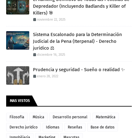
Depredador (Incluyendo Badlands y Killer of
Killers) 🎯
noviembre 22, 2025
Sistema Escalonado para la Determinación
Judicial de la Pena (Iterpenal) - Derecho
jurídico ⚖️
diciembre 16, 2025
Prudencia y seguridad - Sueño o realidad ✨
enero 28, 2022
MAS VISTOS
Filosofía
Música
Desarrollo personal
Matemática
Derecho jurídico
Idiomas
Reseñas
Base de datos
Inmobiliaria
Marketing
Mascotas