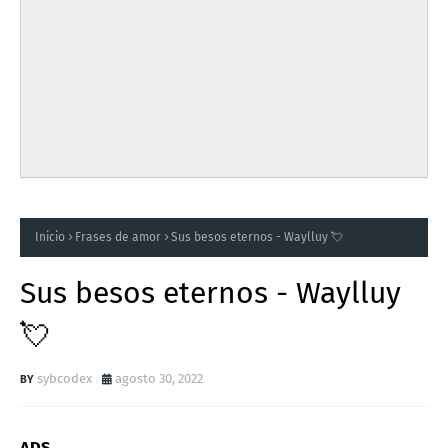
Inicio
Frases de amor
Sus besos eternos - Waylluy 💘
Sus besos eternos - Waylluy
💘
sybcodex
agosto 30, 2022
ADS