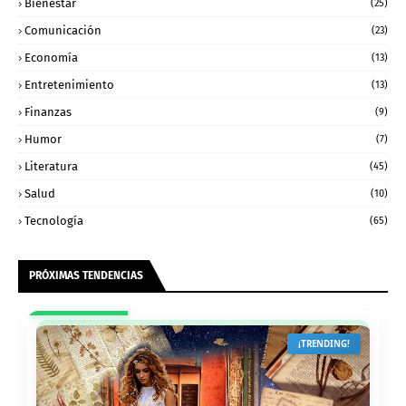
Bienestar
(25)
Comunicación
(23)
Economía
(13)
Entretenimiento
(13)
Finanzas
(9)
Humor
(7)
Literatura
(45)
Salud
(10)
Tecnología
(65)
PRÓXIMAS TENDENCIAS
¡TRENDING!