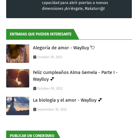
capacidad para abrir puertas a nuevas
dimensiones ¡Arriésgate, Makaturr@!
ENTRADAS QUE PUEDEN INTERESARTE
Alegoría de amor - Waylluy 💘
October 29, 2022
Feliz cumpleaños Alma Gemela - Parte I -
Waylluy 💕
October 09, 2022
La biología y el amor - Waylluy 💕
September 30, 2022
PUBLICAR UN COMENTARIO