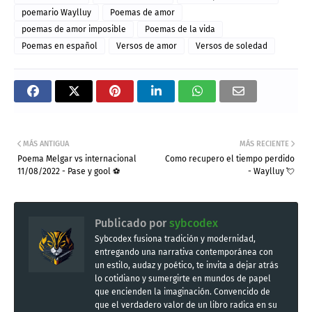
poemario Waylluy
Poemas de amor
poemas de amor imposible
Poemas de la vida
Poemas en español
Versos de amor
Versos de soledad
MÁS ANTIGUA
MÁS RECIENTE
Poema Melgar vs internacional
Como recupero el tiempo perdido
11/08/2022 - Pase y gool ⚽
- Waylluy 💘
Publicado por
sybcodex
Sybcodex fusiona tradición y modernidad,
entregando una narrativa contemporánea con
un estilo, audaz y poético, te invita a dejar atrás
lo cotidiano y sumergirte en mundos de papel
que encienden la imaginación. Convencido de
que el verdadero valor de un libro radica en su