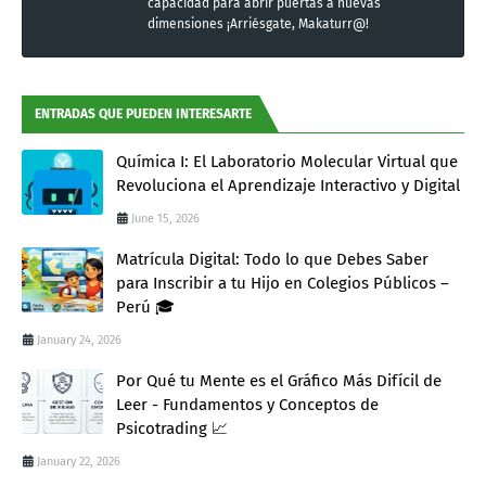
capacidad para abrir puertas a nuevas
dimensiones ¡Arriésgate, Makaturr@!
ENTRADAS QUE PUEDEN INTERESARTE
Química I: El Laboratorio Molecular Virtual que
Revoluciona el Aprendizaje Interactivo y Digital
June 15, 2026
Matrícula Digital: Todo lo que Debes Saber
para Inscribir a tu Hijo en Colegios Públicos –
Perú 🎓
January 24, 2026
Por Qué tu Mente es el Gráfico Más Difícil de
Leer - Fundamentos y Conceptos de
Psicotrading 📈
January 22, 2026