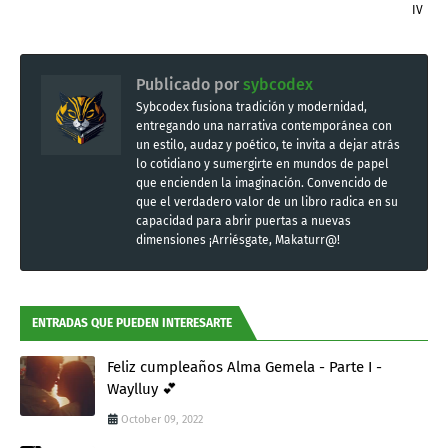
IV
Publicado por
sybcodex
Sybcodex fusiona tradición y modernidad,
entregando una narrativa contemporánea con
un estilo, audaz y poético, te invita a dejar atrás
lo cotidiano y sumergirte en mundos de papel
que encienden la imaginación. Convencido de
que el verdadero valor de un libro radica en su
capacidad para abrir puertas a nuevas
dimensiones ¡Arriésgate, Makaturr@!
ENTRADAS QUE PUEDEN INTERESARTE
Feliz cumpleaños Alma Gemela - Parte I -
Waylluy 💕
October 09, 2022