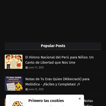
Popular Posts
El Himno Nacional del Perú para Niños: Un
Canto de Libertad que Nos Une
junio 17, 2025
Notas de Tu Eras Quien (Mikecrack) para
Melódica - ¡Fáciles y Completas! 🎶
junio 21, 2025
Primero las cookies
Rap Dancin (Canción de Ratatouille) Notas