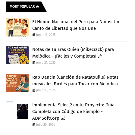
MOST POPULAR 🔥
El Himno Nacional del Perú para Niños: Un
Canto de Libertad que Nos Une
junio 17, 2025
Notas de Tu Eras Quien (Mikecrack) para
Melódica - ¡Fáciles y Completas! 🎶
junio 21, 2025
Rap Dancin (Canción de Ratatouille) Notas
musicales Fáciles para Tocar con Melódica
junio 13, 2025
Implementa Select2 en tu Proyecto: Guía
Completa con Código de Ejemplo -
ADMSoftCorp 💻
julio 20, 2024