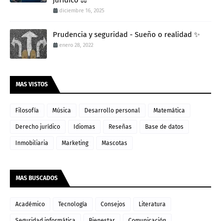
jurídico ⚖️
diciembre 16, 2025
Prudencia y seguridad - Sueño o realidad ✨
enero 28, 2022
MAS VISTOS
Filosofía
Música
Desarrollo personal
Matemática
Derecho jurídico
Idiomas
Reseñas
Base de datos
Inmobiliaria
Marketing
Mascotas
MAS BUSCADOS
Académico
Tecnología
Consejos
Literatura
Seguridad informática
Bienestar
Comunicación