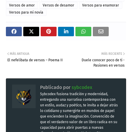
Versos de amor
Versos de desamor
Versos para enamorar
Versos para mi novia
MÁS ANTIGUA
MÁS RECIENTE
El nefelibata de versos – Poema II
Duele conocer poco de ti -
Pasiones en versos
Publicado por
sybcodex
Sybcodex fusiona tradición y modernidad,
entregando una narrativa contemporánea con
un estilo, audaz y poético, te invita a dejar atrás
lo cotidiano y sumergirte en mundos de papel
que encienden la imaginación. Convencido de
que el verdadero valor de un libro radica en su
capacidad para abrir puertas a nuevas