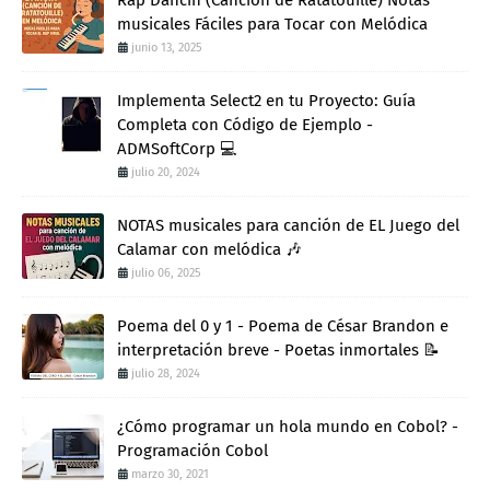
Rap Dancin (Canción de Ratatouille) Notas
musicales Fáciles para Tocar con Melódica
junio 13, 2025
Implementa Select2 en tu Proyecto: Guía
Completa con Código de Ejemplo -
ADMSoftCorp 💻
julio 20, 2024
NOTAS musicales para canción de EL Juego del
Calamar con melódica 🎶
julio 06, 2025
Poema del 0 y 1 - Poema de César Brandon e
interpretación breve - Poetas inmortales 📝
julio 28, 2024
¿Cómo programar un hola mundo en Cobol? -
Programación Cobol
marzo 30, 2021