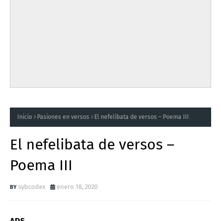
Inicio
Pasiones en versos
El nefelibata de versos – Poema III
El nefelibata de versos –
Poema III
sybcodex
enero 18, 2020
ADS