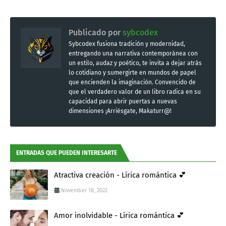
Publicado por
sybcodex
Sybcodex fusiona tradición y modernidad,
entregando una narrativa contemporánea con
un estilo, audaz y poético, te invita a dejar atrás
lo cotidiano y sumergirte en mundos de papel
que encienden la imaginación. Convencido de
que el verdadero valor de un libro radica en su
capacidad para abrir puertas a nuevas
dimensiones ¡Arriésgate, Makaturr@!
ENTRADAS QUE PUEDEN INTERESARTE
Atractiva creación - Lírica romántica 💕
November 18, 2022
Amor inolvidable - Lírica romántica 💕