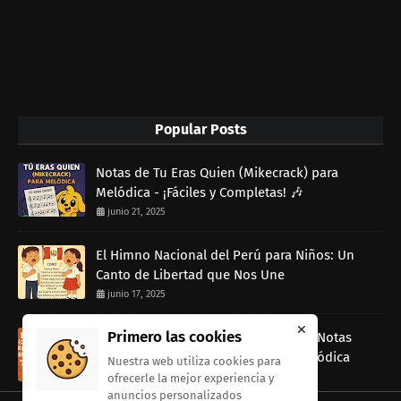
Popular Posts
Notas de Tu Eras Quien (Mikecrack) para
Melódica - ¡Fáciles y Completas! 🎶
junio 21, 2025
El Himno Nacional del Perú para Niños: Un
Canto de Libertad que Nos Une
junio 17, 2025
Primero las cookies
Rap Dancin (Canción de Ratatouille) Notas
musicales Fáciles para Tocar con Melódica
Nuestra web utiliza cookies para
junio 13, 2025
ofrecerle la mejor experiencia y
anuncios personalizados