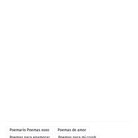
Poemario Poemas xoxo
Poemas de amor
Poemas para enamorar
Poemas para mi crush