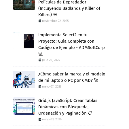
Películas de Depredador
(Incluyendo Badlands y Killer of
Killers) 🎯
noviembre 22, 2025
Implementa Select2 en tu
Proyecto: Guía Completa con
Código de Ejemplo - ADMSoftCorp
💻
julio 20, 2024
¿Cómo saber la marca y el modelo
de mi laptop o PC por CMD? 🚀
mayo 07, 2023
Grid.js JavaScript: Crear Tablas
Dinámicas con Búsqueda,
Ordenación y Paginación 📋
mayo 03, 2026