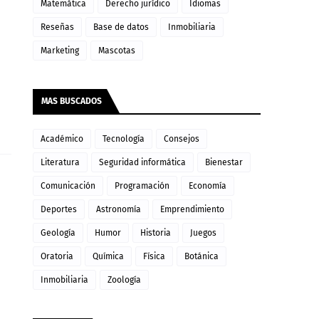
Matemática
Derecho jurídico
Idiomas
Reseñas
Base de datos
Inmobiliaria
Marketing
Mascotas
MAS BUSCADOS
Académico
Tecnología
Consejos
Literatura
Seguridad informática
Bienestar
Comunicación
Programación
Economía
Deportes
Astronomía
Emprendimiento
Geología
Humor
Historia
Juegos
Oratoria
Química
Física
Botánica
Inmobiliaria
Zoología