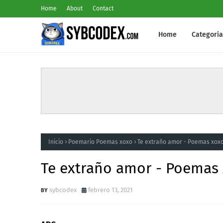
Home
About
Contact
Home
Categoría
Inicio
Poemario Poemas xoxo
Te extraño amor - Poemas xox
Te extraño amor - Poemas
sybcodex
febrero 13, 2021