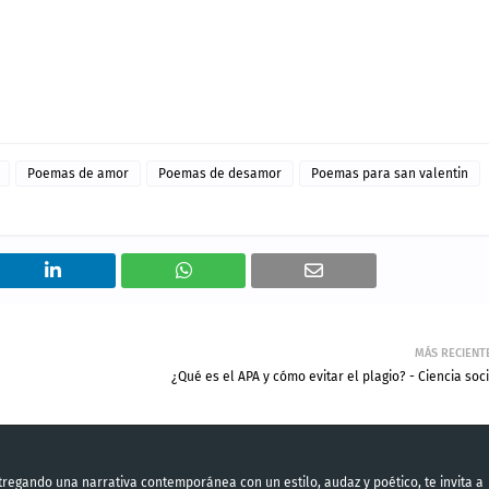
Poemas de amor
Poemas de desamor
Poemas para san valentin
MÁS RECIENT
¿Qué es el APA y cómo evitar el plagio? - Ciencia soc
regando una narrativa contemporánea con un estilo, audaz y poético, te invita a