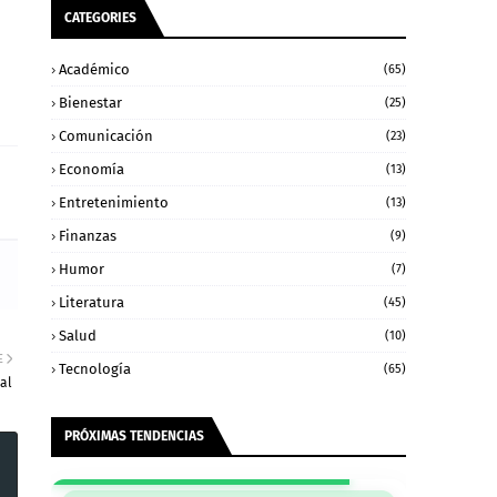
CATEGORIES
Académico
(65)
Bienestar
(25)
Comunicación
(23)
Economía
(13)
Entretenimiento
(13)
Finanzas
(9)
Humor
(7)
Literatura
(45)
Salud
(10)
E
Tecnología
(65)
ial
PRÓXIMAS TENDENCIAS