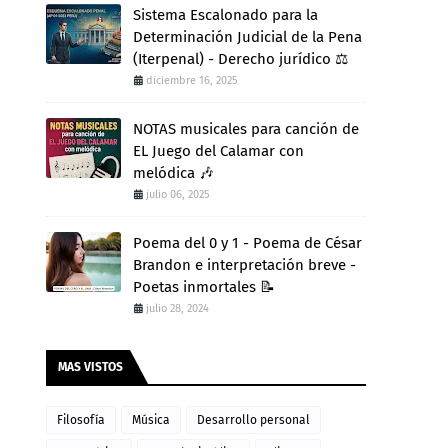
Sistema Escalonado para la
Determinación Judicial de la Pena
(Iterpenal) - Derecho jurídico ⚖️
diciembre 16, 2025
NOTAS musicales para canción de
EL Juego del Calamar con
melódica 🎶
julio 06, 2025
Poema del 0 y 1 - Poema de César
Brandon e interpretación breve -
Poetas inmortales 📝
julio 28, 2024
MAS VISTOS
Filosofía
Música
Desarrollo personal