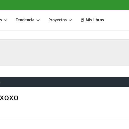
s
Tendencia
Proyectos
📕 Mis libros
o
 xoxo