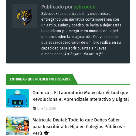
Publicado por
sybcodex
Sybcodex fusiona tradición y modernidad,
entregando una narrativa contemporánea con
un estilo, audaz y poético, te invita a dejar atrás
lo cotidiano y sumergirte en mundos de papel
que encienden la imaginación. Convencido de
que el verdadero valor de un libro radica en su
capacidad para abrir puertas a nuevas
dimensiones ¡Arriésgate, Makaturr@!
ENTRADAS QUE PUEDEN INTERESARTE
Química I: El Laboratorio Molecular Virtual que
Revoluciona el Aprendizaje Interactivo y Digital
June 15, 2026
Matrícula Digital: Todo lo que Debes Saber
para Inscribir a tu Hijo en Colegios Públicos –
Perú 🎓