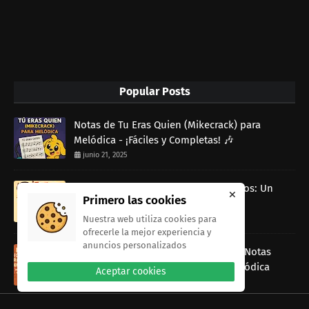
Popular Posts
Notas de Tu Eras Quien (Mikecrack) para
Melódica - ¡Fáciles y Completas! 🎶
junio 21, 2025
El Himno Nacional del Perú para Niños: Un
Primero las cookies
Canto de Libertad que Nos Une
Nuestra web utiliza cookies para
junio 17, 2025
ofrecerle la mejor experiencia y
anuncios personalizados
Rap Dancin (Canción de Ratatouille) Notas
musicales Fáciles para Tocar con Melódica
Aceptar cookies
junio 13, 2025