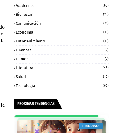
Académico
(65)
Bienestar
(25)
Comunicación
(23)
ado
Economía
(13)
el
 la
Entretenimiento
(13)
Finanzas
(9)
Humor
(7)
Literatura
(45)
Salud
(10)
Tecnología
(65)
PRÓXIMAS TENDENCIAS
 la
¡TRENDING!
¡TRENDING!