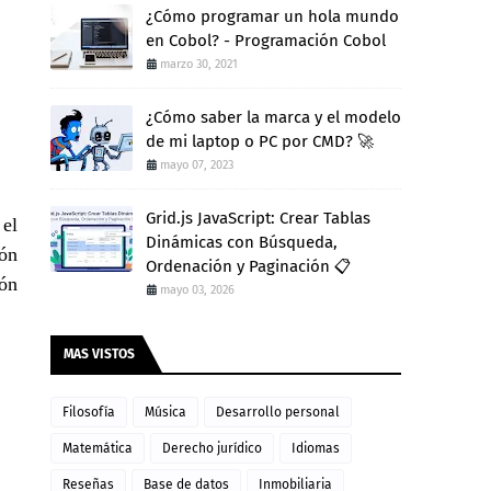
¿Cómo programar un hola mundo
en Cobol? - Programación Cobol
marzo 30, 2021
¿Cómo saber la marca y el modelo
de mi laptop o PC por CMD? 🚀
mayo 07, 2023
Grid.js JavaScript: Crear Tablas
 el
Dinámicas con Búsqueda,
ión
Ordenación y Paginación 📋
ión
mayo 03, 2026
MAS VISTOS
Filosofía
Música
Desarrollo personal
Matemática
Derecho jurídico
Idiomas
Reseñas
Base de datos
Inmobiliaria