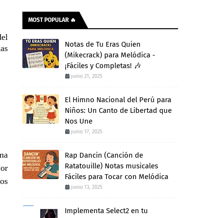
MOST POPULAR 🔥
del
Notas de Tu Eras Quien
ias
(Mikecrack) para Melódica -
¡Fáciles y Completas! 🎶
junio 21, 2025
El Himno Nacional del Perú para
Niños: Un Canto de Libertad que
Nos Une
junio 17, 2025
ema
Rap Dancin (Canción de
Ratatouille) Notas musicales
Por
Fáciles para Tocar con Melódica
dos
junio 13, 2025
Implementa Select2 en tu