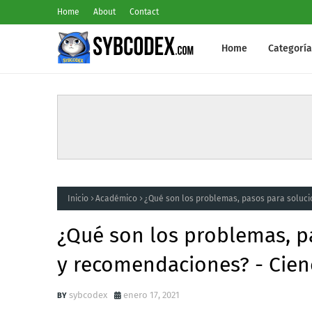
Home
About
Contact
Home
Categoría
Inicio
Académico
¿Qué son los problemas, pasos para soluci
¿Qué son los problemas, p
y recomendaciones? - Cienc
sybcodex
enero 17, 2021