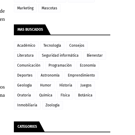
Marketing
Mascotas
 de
 en
MAS BUSCADOS
Académico
Tecnología
Consejos
Literatura
Seguridad informática
Bienestar
Comunicación
Programación
Economía
Deportes
Astronomía
Emprendimiento
Geología
Humor
Historia
Juegos
los
ema
Oratoria
Química
Física
Botánica
Inmobiliaria
Zoología
CATEGORIES