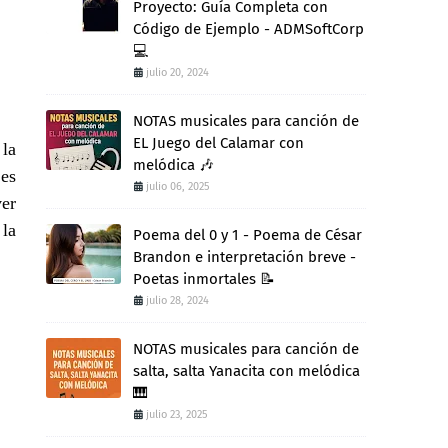
Proyecto: Guía Completa con
Código de Ejemplo - ADMSoftCorp
💻
julio 20, 2024
NOTAS musicales para canción de
EL Juego del Calamar con
 la
melódica 🎶
 es
julio 06, 2025
ver
 la
Poema del 0 y 1 - Poema de César
Brandon e interpretación breve -
Poetas inmortales 📝
julio 28, 2024
NOTAS musicales para canción de
salta, salta Yanacita con melódica
🎹
julio 23, 2025