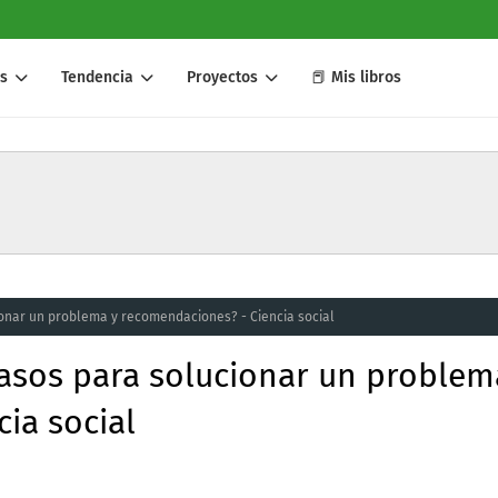
s
Tendencia
Proyectos
📕 Mis libros
onar un problema y recomendaciones? - Ciencia social
asos para solucionar un problem
ia social