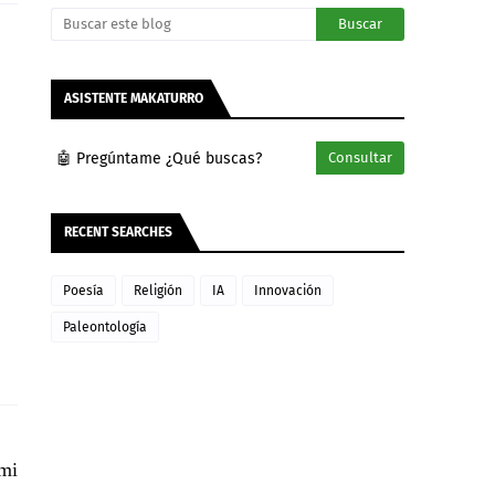
ASISTENTE MAKATURRO
🤖 Pregúntame ¿Qué buscas?
Consultar
RECENT SEARCHES
Poesía
Religión
IA
Innovación
Paleontología
mi