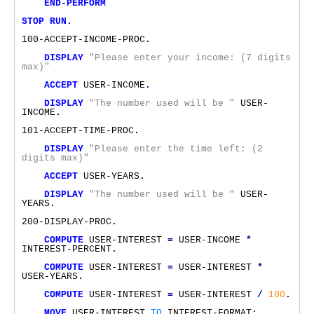
END-PERFORM
STOP
RUN
.
100-ACCEPT-INCOME-PROC
.
DISPLAY
"Please enter your income: (7 digits 
max)"
ACCEPT
USER-INCOME
.
DISPLAY
"The number used will be "
USER-
INCOME
.
101-ACCEPT-TIME-PROC
.
DISPLAY
"Please enter the time left: (2 
digits max)"
ACCEPT
USER-YEARS
.
DISPLAY
"The number used will be "
USER-
YEARS
.
200-DISPLAY-PROC
.
COMPUTE
USER-INTEREST
=
USER-INCOME
*
INTEREST-PERCENT
.
COMPUTE
USER-INTEREST
=
USER-INTEREST
*
USER-YEARS
.
COMPUTE
USER-INTEREST
=
USER-INTEREST
/
100
.
MOVE
USER-INTEREST
TO
INTEREST-FORMAT
;