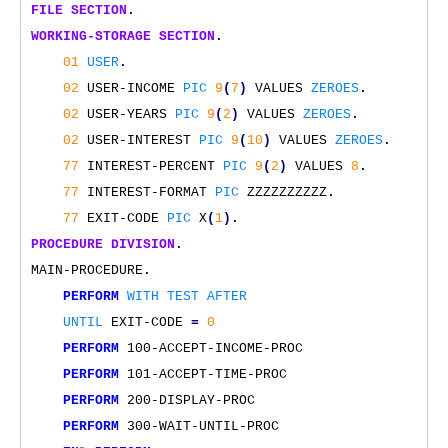
FILE
SECTION
.
WORKING-STORAGE
SECTION
.
01
USER
.
02
USER-INCOME
PIC
9
(
7
)
VALUES
ZEROES
.
02
USER-YEARS
PIC
9
(
2
)
VALUES
ZEROES
.
02
USER-INTEREST
PIC
9
(
10
)
VALUES
ZEROES
.
77
INTEREST-PERCENT
PIC
9
(
2
)
VALUES
8
.
77
INTEREST-FORMAT
PIC
ZZZZZZZZZZ
.
77
EXIT-CODE
PIC
X
(
1
).
PROCEDURE
DIVISION
.
MAIN-PROCEDURE
.
PERFORM
WITH
TEST
AFTER
UNTIL
EXIT-CODE
=
0
PERFORM
100-ACCEPT-INCOME-PROC
PERFORM
101-ACCEPT-TIME-PROC
PERFORM
200-DISPLAY-PROC
PERFORM
300-WAIT-UNTIL-PROC