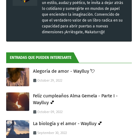
un estilo, audaz y poético, te invita a dejar atrás
lo cotidiano y sumergirte en mundos de papel
que encienden la imaginación. Convencido de
que el verdadero valor de un libro radica en su
capacidad para abrir puertas a nuevas
dimensiones ¡Arriésgate, Makaturr@!
ENTRADAS QUE PUEDEN INTERESARTE
Alegoría de amor - Waylluy 💘
October 29, 2022
Feliz cumpleaños Alma Gemela - Parte I -
Waylluy 💕
October 09, 2022
La biología y el amor - Waylluy 💕
September 30, 2022