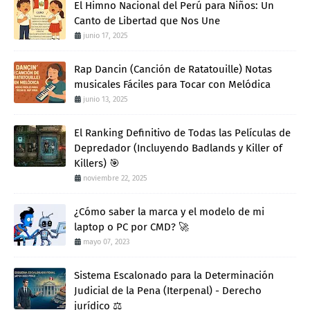
El Himno Nacional del Perú para Niños: Un
Canto de Libertad que Nos Une
junio 17, 2025
Rap Dancin (Canción de Ratatouille) Notas
musicales Fáciles para Tocar con Melódica
junio 13, 2025
El Ranking Definitivo de Todas las Películas de
Depredador (Incluyendo Badlands y Killer of
Killers) 🎯
noviembre 22, 2025
¿Cómo saber la marca y el modelo de mi
laptop o PC por CMD? 🚀
mayo 07, 2023
Sistema Escalonado para la Determinación
Judicial de la Pena (Iterpenal) - Derecho
jurídico ⚖️