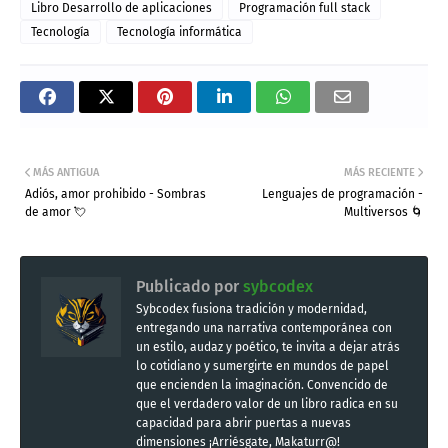
Libro Desarrollo de aplicaciones
Programación full stack
Tecnología
Tecnología informática
MÁS ANTIGUA
MÁS RECIENTE
Adiós, amor prohibido - Sombras
Lenguajes de programación -
de amor 💘
Multiversos 🌀
Publicado por
sybcodex
Sybcodex fusiona tradición y modernidad,
entregando una narrativa contemporánea con
un estilo, audaz y poético, te invita a dejar atrás
lo cotidiano y sumergirte en mundos de papel
que encienden la imaginación. Convencido de
que el verdadero valor de un libro radica en su
capacidad para abrir puertas a nuevas
dimensiones ¡Arriésgate, Makaturr@!