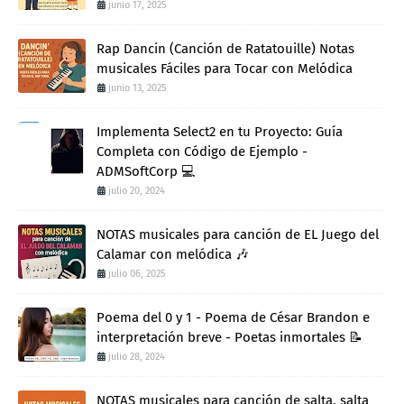
junio 17, 2025
Rap Dancin (Canción de Ratatouille) Notas
musicales Fáciles para Tocar con Melódica
junio 13, 2025
Implementa Select2 en tu Proyecto: Guía
Completa con Código de Ejemplo -
ADMSoftCorp 💻
julio 20, 2024
NOTAS musicales para canción de EL Juego del
Calamar con melódica 🎶
julio 06, 2025
Poema del 0 y 1 - Poema de César Brandon e
interpretación breve - Poetas inmortales 📝
julio 28, 2024
NOTAS musicales para canción de salta, salta