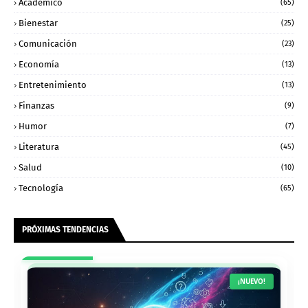
Académico
(65)
Bienestar
(25)
Comunicación
(23)
Economía
(13)
Entretenimiento
(13)
Finanzas
(9)
Humor
(7)
Literatura
(45)
Salud
(10)
Tecnología
(65)
PRÓXIMAS TENDENCIAS
¡NUEVO!