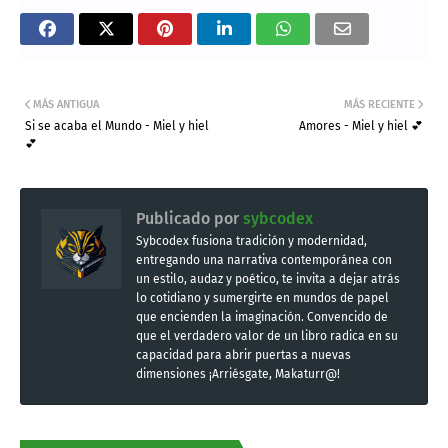
MÁS ANTIGUA
MÁS RECIENTE
Si se acaba el Mundo - Miel y hiel
Amores - Miel y hiel 💕
💕
Publicado por
sybcodex
Sybcodex fusiona tradición y modernidad,
entregando una narrativa contemporánea con
un estilo, audaz y poético, te invita a dejar atrás
lo cotidiano y sumergirte en mundos de papel
que encienden la imaginación. Convencido de
que el verdadero valor de un libro radica en su
capacidad para abrir puertas a nuevas
dimensiones ¡Arriésgate, Makaturr@!