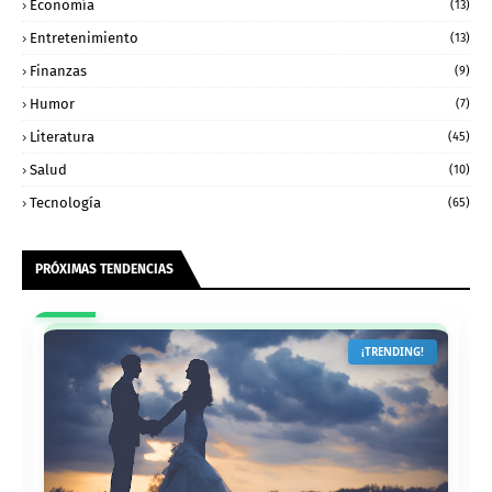
Economía
(13)
Entretenimiento
(13)
Finanzas
(9)
Humor
(7)
Literatura
(45)
Salud
(10)
Tecnología
(65)
PRÓXIMAS TENDENCIAS
¡TRENDING!