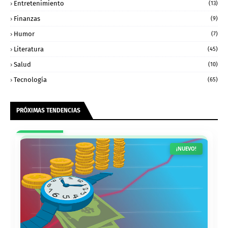
Entretenimiento
(13)
Finanzas
(9)
Humor
(7)
Literatura
(45)
Salud
(10)
Tecnología
(65)
PRÓXIMAS TENDENCIAS
¡NUEVO!