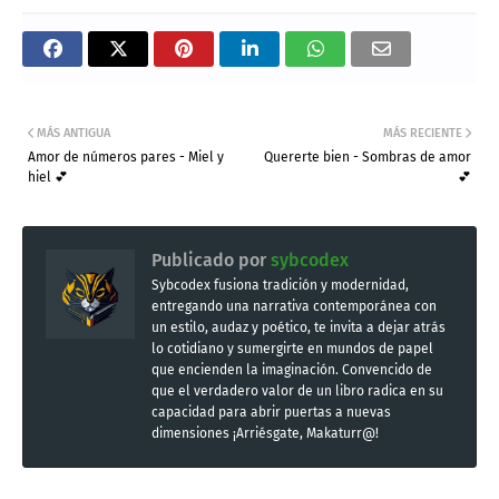
MÁS ANTIGUA
MÁS RECIENTE
Amor de números pares - Miel y
Quererte bien - Sombras de amor
hiel 💕
💕
Publicado por
sybcodex
Sybcodex fusiona tradición y modernidad,
entregando una narrativa contemporánea con
un estilo, audaz y poético, te invita a dejar atrás
lo cotidiano y sumergirte en mundos de papel
que encienden la imaginación. Convencido de
que el verdadero valor de un libro radica en su
capacidad para abrir puertas a nuevas
dimensiones ¡Arriésgate, Makaturr@!