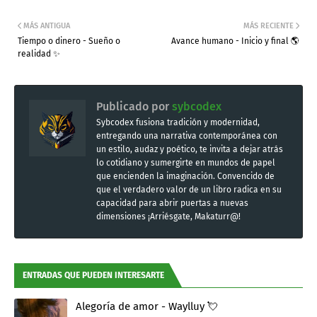
MÁS ANTIGUA
MÁS RECIENTE
Tiempo o dinero - Sueño o
Avance humano - Inicio y final 🌎
realidad ✨
Publicado por
sybcodex
Sybcodex fusiona tradición y modernidad,
entregando una narrativa contemporánea con
un estilo, audaz y poético, te invita a dejar atrás
lo cotidiano y sumergirte en mundos de papel
que encienden la imaginación. Convencido de
que el verdadero valor de un libro radica en su
capacidad para abrir puertas a nuevas
dimensiones ¡Arriésgate, Makaturr@!
ENTRADAS QUE PUEDEN INTERESARTE
Alegoría de amor - Waylluy 💘