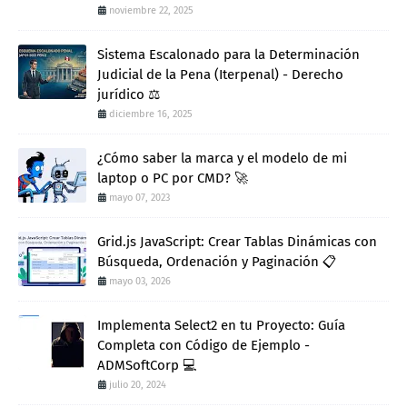
noviembre 22, 2025
Sistema Escalonado para la Determinación
Judicial de la Pena (Iterpenal) - Derecho
jurídico ⚖️
diciembre 16, 2025
¿Cómo saber la marca y el modelo de mi
laptop o PC por CMD? 🚀
mayo 07, 2023
Grid.js JavaScript: Crear Tablas Dinámicas con
Búsqueda, Ordenación y Paginación 📋
mayo 03, 2026
Implementa Select2 en tu Proyecto: Guía
Completa con Código de Ejemplo -
ADMSoftCorp 💻
julio 20, 2024