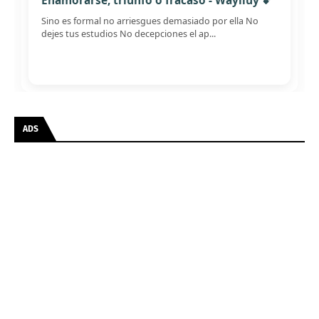
Enamorarse; triunfo o fracaso - Waylluy 💕
Sino es formal no arriesgues demasiado por ella No
dejes tus estudios No decepciones el ap...
ADS