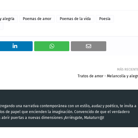
y alegría
Poemas de amor
Poemas de la vida
Poesía
MÁS RECIENT
Tratos de amor - Melancolía y alegr
regando una narrativa contemporánea con un estilo, audaz y poético, te invita a
ndos de papel que encienden la imaginación. Convencido de que el verdadero
a abrir puertas a nuevas dimensiones ¡Arriésgate, Makaturr@!