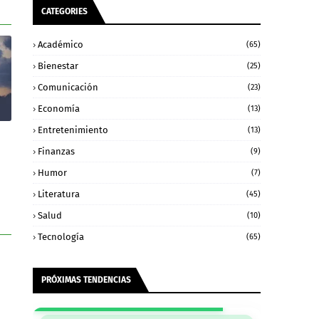
CATEGORIES
Académico
(65)
Bienestar
(25)
Comunicación
(23)
Economía
(13)
Entretenimiento
(13)
Finanzas
(9)
Humor
(7)
Literatura
(45)
Salud
(10)
Tecnología
(65)
PRÓXIMAS TENDENCIAS