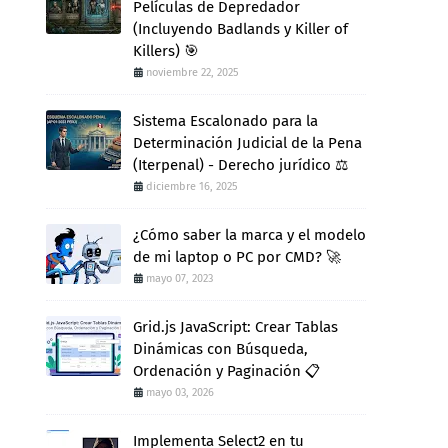
Películas de Depredador
(Incluyendo Badlands y Killer of
Killers) 🎯
noviembre 22, 2025
Sistema Escalonado para la
Determinación Judicial de la Pena
(Iterpenal) - Derecho jurídico ⚖️
diciembre 16, 2025
¿Cómo saber la marca y el modelo
de mi laptop o PC por CMD? 🚀
mayo 07, 2023
Grid.js JavaScript: Crear Tablas
Dinámicas con Búsqueda,
Ordenación y Paginación 📋
mayo 03, 2026
Implementa Select2 en tu