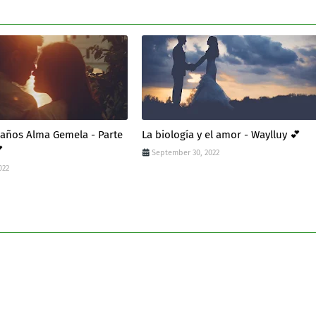
eaños Alma Gemela - Parte
La biología y el amor - Waylluy 💕

September 30, 2022
022