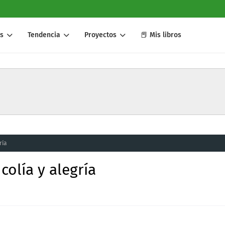
s
Tendencia
Proyectos
📕 Mis libros
ría
colía y alegría