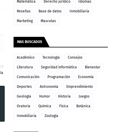
Matemática
Derecho jurídico
Idiomas
Reseñas
Base de datos
Inmobiliaria
Marketing
Mascotas
MAS BUSCADOS
Académico
Tecnología
Consejos
E
Literatura
Seguridad informática
Bienestar
ía
Comunicación
Programación
Economía
Deportes
Astronomía
Emprendimiento
Geología
Humor
Historia
Juegos
Oratoria
Química
Física
Botánica
Inmobiliaria
Zoología