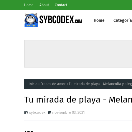
Home
About
Contact
Home
Categoría
Inicio
Frases de amor
Tu mirada de playa - Melancolía y aleg
Tu mirada de playa - Melan
sybcodex
noviembre 03, 2021