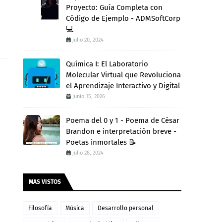
Proyecto: Guía Completa con
Código de Ejemplo - ADMSoftCorp
💻
julio 20, 2024
Química I: El Laboratorio
Molecular Virtual que Revoluciona
el Aprendizaje Interactivo y Digital
junio 15, 2026
Poema del 0 y 1 - Poema de César
Brandon e interpretación breve -
Poetas inmortales 📝
julio 28, 2024
MAS VISTOS
Filosofía
Música
Desarrollo personal