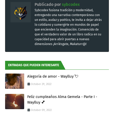
Publicado por
sybcodex
Sybcodex fusiona tradición y modernidad,
entregando una narrativa contemporánea con
un estilo, audaz y poético, te invita a dejar atrás
lo cotidiano y sumergirte en mundos de papel
que encienden la imaginación. Convencido de
que el verdadero valor de un libro radica en su
capacidad para abrir puertas a nuevas
dimensiones ¡Arriésgate, Makaturr@!
ENTRADAS QUE PUEDEN INTERESARTE
Alegoría de amor - Waylluy 💘
October 29, 2022
Feliz cumpleaños Alma Gemela - Parte I -
Waylluy 💕
October 09, 2022