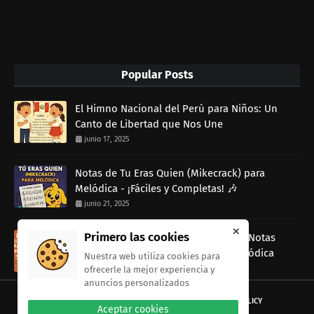
Popular Posts
El Himno Nacional del Perú para Niños: Un
Canto de Libertad que Nos Une
junio 17, 2025
Notas de Tu Eras Quien (Mikecrack) para
Melódica - ¡Fáciles y Completas! 🎶
junio 21, 2025
Primero las cookies
Rap Dancin (Canción de Ratatouille) Notas
musicales Fáciles para Tocar con Melódica
Nuestra web utiliza cookies para
junio 13, 2025
ofrecerle la mejor experiencia y
anuncios personalizados
HOME
ABOUT
CONTACT US
PRIVACY POLICY
Aceptar cookies