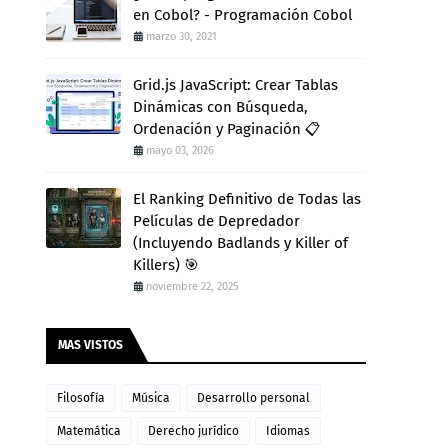
en Cobol? - Programación Cobol
marzo 30, 2021
Grid.js JavaScript: Crear Tablas
Dinámicas con Búsqueda,
Ordenación y Paginación 📋
mayo 03, 2026
El Ranking Definitivo de Todas las
Películas de Depredador
(Incluyendo Badlands y Killer of
Killers) 🎯
noviembre 22, 2025
MAS VISTOS
Filosofía
Música
Desarrollo personal
Matemática
Derecho jurídico
Idiomas