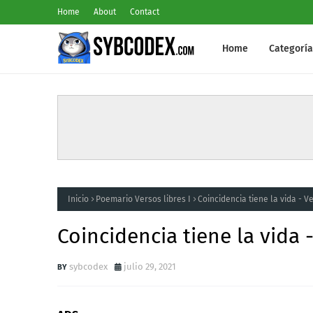
Home
About
Contact
Home
Categoría
Inicio
Poemario Versos libres I
Coincidencia tiene la vida - Ve
Coincidencia tiene la vida -
sybcodex
julio 29, 2021