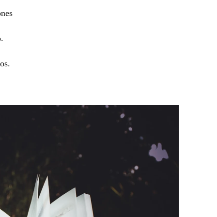
ones
.
os.