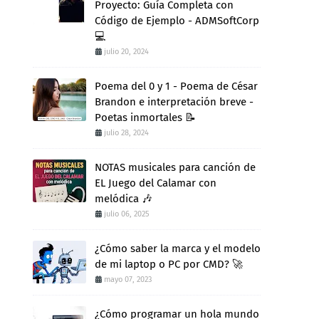
Proyecto: Guía Completa con
Código de Ejemplo - ADMSoftCorp
💻
julio 20, 2024
Poema del 0 y 1 - Poema de César
Brandon e interpretación breve -
Poetas inmortales 📝
julio 28, 2024
NOTAS musicales para canción de
EL Juego del Calamar con
melódica 🎶
julio 06, 2025
¿Cómo saber la marca y el modelo
de mi laptop o PC por CMD? 🚀
mayo 07, 2023
¿Cómo programar un hola mundo