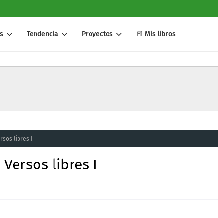
s
Tendencia
Proyectos
📕 Mis libros
rsos libres I
 Versos libres I