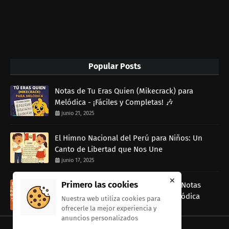
Popular Posts
Notas de Tu Eras Quien (Mikecrack) para
Melódica - ¡Fáciles y Completas! 🎶
junio 21, 2025
El Himno Nacional del Perú para Niños: Un
Canto de Libertad que Nos Une
junio 17, 2025
Primero las cookies
Rap Dancin (Canción de Ratatouille) Notas
musicales Fáciles para Tocar con Melódica
Nuestra web utiliza cookies para
junio 13, 2025
ofrecerle la mejor experiencia y
anuncios personalizados