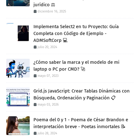
jurídico ⚖️
diciembre 16, 2025
Implementa Select2 en tu Proyecto: Guía
Completa con Código de Ejemplo -
ADMSoftCorp 💻
julio 20, 2024
¿Cómo saber la marca y el modelo de mi
laptop o PC por CMD? 🚀
mayo 07, 2023
Grid.js JavaScript: Crear Tablas Dinámicas con
Búsqueda, Ordenación y Paginación 📋
mayo 03, 2026
Poema del 0 y 1 - Poema de César Brandon e
interpretación breve - Poetas inmortales 📝
julio 28, 2024