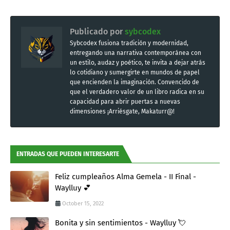
Publicado por
sybcodex
Sybcodex fusiona tradición y modernidad,
entregando una narrativa contemporánea con
un estilo, audaz y poético, te invita a dejar atrás
lo cotidiano y sumergirte en mundos de papel
que encienden la imaginación. Convencido de
que el verdadero valor de un libro radica en su
capacidad para abrir puertas a nuevas
dimensiones ¡Arriésgate, Makaturr@!
ENTRADAS QUE PUEDEN INTERESARTE
Feliz cumpleaños Alma Gemela - II Final -
Waylluy 💕
October 15, 2022
Bonita y sin sentimientos - Waylluy 💘