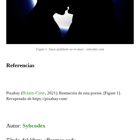
Figure 1. Amor prohibido no es amor - sybcodex.com
Referencias
Briam-Cute
,
Pixabay (
2021). Ilustración de esta poesía. [Figure 1].
Recuperado de https://pixabay.com/
Autor:
Sybcodex
Título del libro: «Poemas sad»