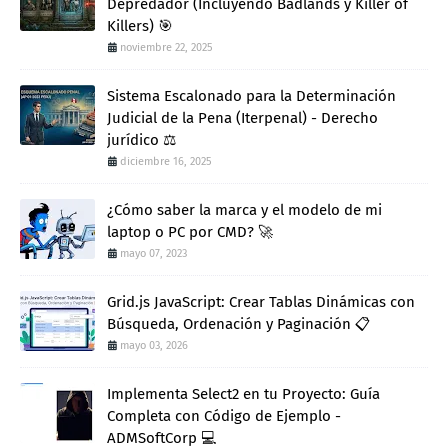
Depredador (Incluyendo Badlands y Killer of
Killers) 🎯
noviembre 22, 2025
Sistema Escalonado para la Determinación
Judicial de la Pena (Iterpenal) - Derecho
jurídico ⚖️
diciembre 16, 2025
¿Cómo saber la marca y el modelo de mi
laptop o PC por CMD? 🚀
mayo 07, 2023
Grid.js JavaScript: Crear Tablas Dinámicas con
Búsqueda, Ordenación y Paginación 📋
mayo 03, 2026
Implementa Select2 en tu Proyecto: Guía
Completa con Código de Ejemplo -
ADMSoftCorp 💻