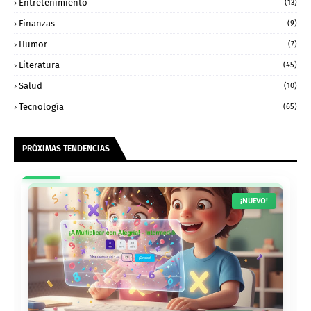
Entretenimiento
(13)
Finanzas
(9)
Humor
(7)
Literatura
(45)
Salud
(10)
Tecnología
(65)
PRÓXIMAS TENDENCIAS
¡NUEVO!