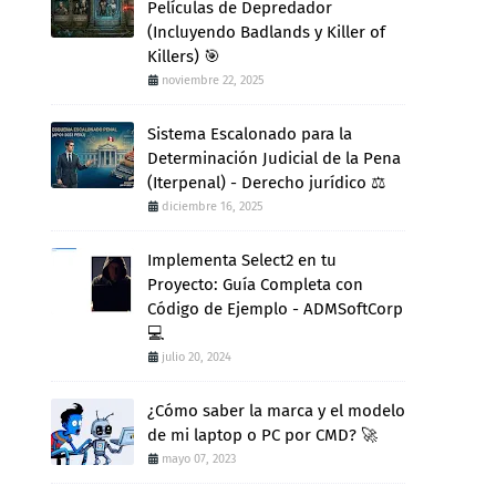
Películas de Depredador
(Incluyendo Badlands y Killer of
Killers) 🎯
noviembre 22, 2025
Sistema Escalonado para la
Determinación Judicial de la Pena
(Iterpenal) - Derecho jurídico ⚖️
diciembre 16, 2025
Implementa Select2 en tu
Proyecto: Guía Completa con
Código de Ejemplo - ADMSoftCorp
💻
julio 20, 2024
¿Cómo saber la marca y el modelo
de mi laptop o PC por CMD? 🚀
mayo 07, 2023