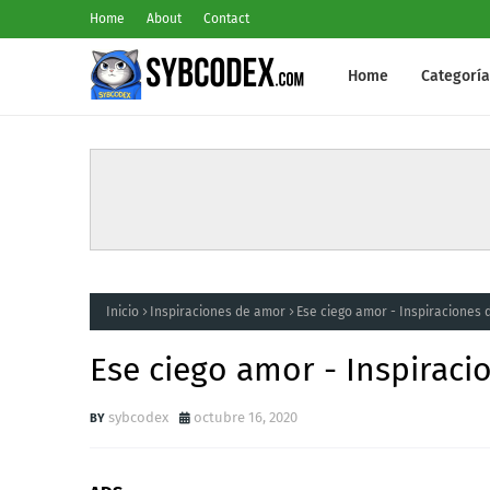
Home
About
Contact
Home
Categoría
Inicio
Inspiraciones de amor
Ese ciego amor - Inspiraciones
Ese ciego amor - Inspirac
sybcodex
octubre 16, 2020