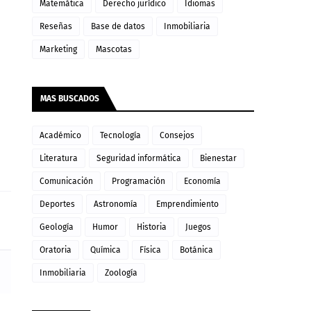
Matemática
Derecho jurídico
Idiomas
Reseñas
Base de datos
Inmobiliaria
Marketing
Mascotas
MAS BUSCADOS
Académico
Tecnología
Consejos
Literatura
Seguridad informática
Bienestar
Comunicación
Programación
Economía
Deportes
Astronomía
Emprendimiento
Geología
Humor
Historia
Juegos
Oratoria
Química
Física
Botánica
Inmobiliaria
Zoología