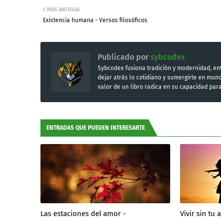
MÁS ANTIGUA
Existencia humana - Versos filosóficos
Publicado por
sybcodex
Sybcodex fusiona tradición y modernidad, ent
dejar atrás lo cotidiano y sumergirte en mu
valor de un libro radica en su capacidad par
ENTRADAS QUE PUEDEN INTERESARTE
Las estaciones del amor -
Vivir sin tu 