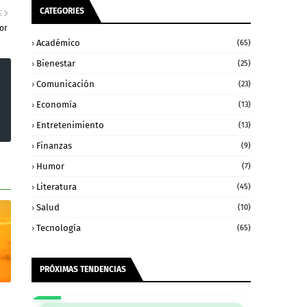
CATEGORIES
E
mor
Académico
(65)
Bienestar
(25)
Comunicación
(23)
Economía
(13)
Entretenimiento
(13)
Finanzas
(9)
Humor
(7)
Literatura
(45)
Salud
(10)
Tecnología
(65)
PRÓXIMAS TENDENCIAS