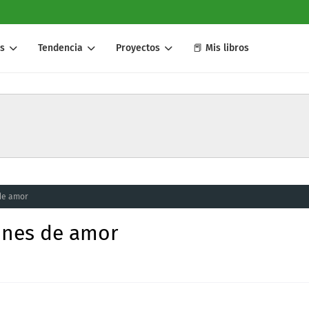
s
Tendencia
Proyectos
📕 Mis libros
 de amor
iones de amor