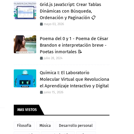
Grid.js JavaScript: Crear Tablas
Dinámicas con Búsqueda,
Ordenación y Paginación 📋
mayo 03, 2026
Poema del 0 y 1 - Poema de César
Brandon e interpretación breve -
Poetas inmortales 📝
julio 28, 2024
Química I: El Laboratorio
Molecular Virtual que Revoluciona
el Aprendizaje Interactivo y Digital
junio 15, 2026
MAS VISTOS
Filosofía
Música
Desarrollo personal