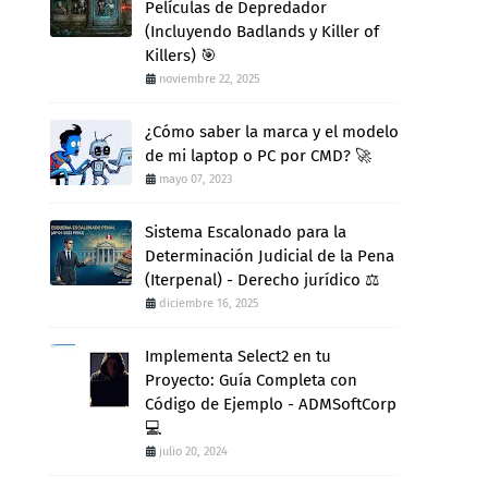
Películas de Depredador
(Incluyendo Badlands y Killer of
Killers) 🎯
noviembre 22, 2025
¿Cómo saber la marca y el modelo
de mi laptop o PC por CMD? 🚀
mayo 07, 2023
Sistema Escalonado para la
Determinación Judicial de la Pena
(Iterpenal) - Derecho jurídico ⚖️
diciembre 16, 2025
Implementa Select2 en tu
Proyecto: Guía Completa con
Código de Ejemplo - ADMSoftCorp
💻
julio 20, 2024