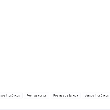
sos filosóficos
Poemas cortos
Poemas de la vida
Versos filosóficos