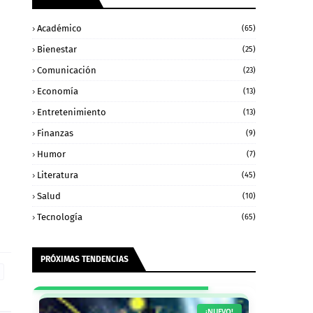
Académico
(65)
Bienestar
(25)
Comunicación
(23)
Economía
(13)
Entretenimiento
(13)
Finanzas
(9)
Humor
(7)
Literatura
(45)
Salud
(10)
Tecnología
(65)
PRÓXIMAS TENDENCIAS
¡POPULAR!
¡NUEVO!