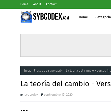
Home
About
Contact
Home
Categoría
Inicio
Frases de superación
La teoría del cambio - Versos fil
La teoría del cambio - Vers
sybcodex
septiembre 15, 2020