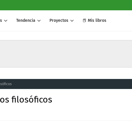
s
Tendencia
Proyectos
📕 Mis libros
osóficos
os filosóficos