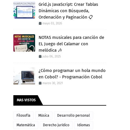
Grid.js JavaScript: Crear Tablas
Dinámicas con Búsqueda,
Ordenación y Paginación 📋
mayo 03, 2026
NOTAS musicales para canción de
EL Juego del Calamar con
melódica 🎶
julio 06, 2025
¿Cómo programar un hola mundo
en Cobol? - Programación Cobol
marzo 30, 2021
MAS VISTOS
Filosofía
Música
Desarrollo personal
Matemática
Derecho jurídico
Idiomas