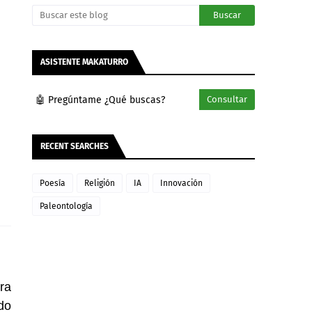
ASISTENTE MAKATURRO
🤖 Pregúntame ¿Qué buscas?
Consultar
RECENT SEARCHES
Poesía
Religión
IA
Innovación
Paleontología
ra
do