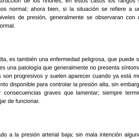
strucción de los riñones, en estos casos los rangos 
s normal; ahora bien, si la situación se refiere a u
niveles de presión, generalmente se observaran con 
ormal.
lta, es también una enfermedad peligrosa, que puede s
e es una patología que generalmente no presenta síntom
s son progresivos y suelen aparecer cuando ya está m
nto disponible para controlar la presión alta, sin embar
r consecuencias graves que lamentar; siempre termi
jar de funcionar.
 a la presión arterial baja; sin mala intención algun