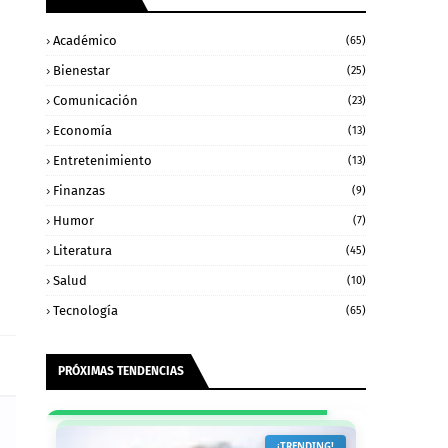
Académico
(65)
Bienestar
(25)
Comunicación
(23)
Economía
(13)
Entretenimiento
(13)
Finanzas
(9)
Humor
(7)
Literatura
(45)
Salud
(10)
Tecnología
(65)
PRÓXIMAS TENDENCIAS
¡POPULAR!