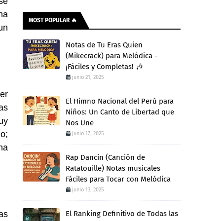
se
na
MOST POPULAR 🔥
un
Notas de Tu Eras Quien
(Mikecrack) para Melódica -
¡Fáciles y Completas! 🎶
junio 21, 2025
er
El Himno Nacional del Perú para
as
Niños: Un Canto de Libertad que
uy
Nos Une
go;
junio 17, 2025
na
Rap Dancin (Canción de
Ratatouille) Notas musicales
Fáciles para Tocar con Melódica
junio 13, 2025
as
El Ranking Definitivo de Todas las