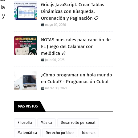
Grid.js JavaScript: Crear Tablas
la
Dinámicas con Búsqueda,
 y
Ordenación y Paginación 📋
mayo 03, 2026
NOTAS musicales para canción de
EL Juego del Calamar con
melódica 🎶
julio 06, 2025
¿Cómo programar un hola mundo
en Cobol? - Programación Cobol
marzo 30, 2021
MAS VISTOS
Filosofía
Música
Desarrollo personal
Matemática
Derecho jurídico
Idiomas