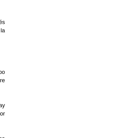
és
la
po
re
ay
or