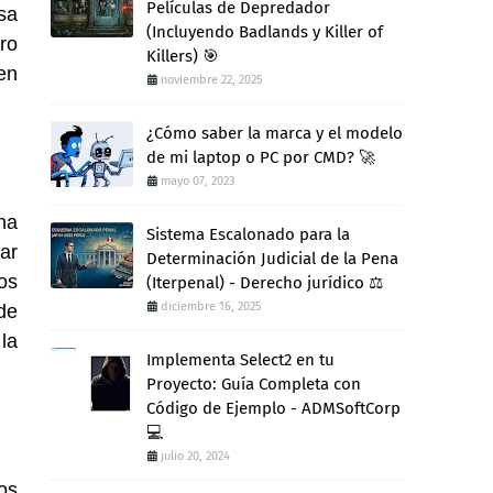
Películas de Depredador
sa
(Incluyendo Badlands y Killer of
ro
Killers) 🎯
en
noviembre 22, 2025
¿Cómo saber la marca y el modelo
de mi laptop o PC por CMD? 🚀
mayo 07, 2023
na
Sistema Escalonado para la
ar
Determinación Judicial de la Pena
os
(Iterpenal) - Derecho jurídico ⚖️
diciembre 16, 2025
de
 la
Implementa Select2 en tu
Proyecto: Guía Completa con
Código de Ejemplo - ADMSoftCorp
💻
julio 20, 2024
os