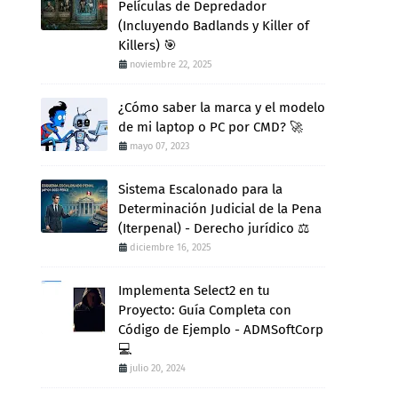
Películas de Depredador
(Incluyendo Badlands y Killer of
Killers) 🎯
noviembre 22, 2025
¿Cómo saber la marca y el modelo
de mi laptop o PC por CMD? 🚀
mayo 07, 2023
Sistema Escalonado para la
Determinación Judicial de la Pena
(Iterpenal) - Derecho jurídico ⚖️
diciembre 16, 2025
Implementa Select2 en tu
Proyecto: Guía Completa con
Código de Ejemplo - ADMSoftCorp
💻
julio 20, 2024