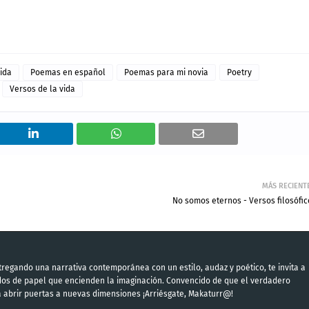
ida
Poemas en español
Poemas para mi novia
Poetry
Versos de la vida
MÁS RECIENT
No somos eternos - Versos filosófic
regando una narrativa contemporánea con un estilo, audaz y poético, te invita a
ndos de papel que encienden la imaginación. Convencido de que el verdadero
a abrir puertas a nuevas dimensiones ¡Arriésgate, Makaturr@!