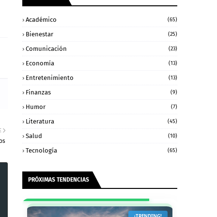
Académico
(65)
Bienestar
(25)
Comunicación
(23)
Economía
(13)
Entretenimiento
(13)
Finanzas
(9)
Humor
(7)
Literatura
(45)
E
Salud
(10)
os
Tecnología
(65)
PRÓXIMAS TENDENCIAS
¡TRENDING!
¡HOT!