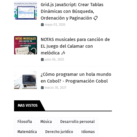
Grid.js JavaScript: Crear Tablas
Dinámicas con Búsqueda,
Ordenación y Paginación 📋
mayo 03, 2026
NOTAS musicales para canción de
EL Juego del Calamar con
melódica 🎶
julio 06, 2025
¿Cómo programar un hola mundo
en Cobol? - Programación Cobol
marzo 30, 2021
MAS VISTOS
Filosofía
Música
Desarrollo personal
Matemática
Derecho jurídico
Idiomas