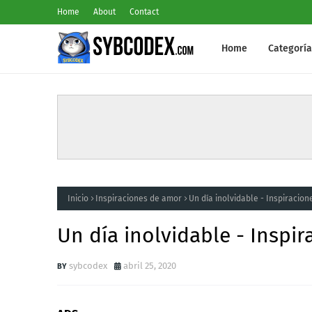
Home
About
Contact
Home
Categoría
Inicio
Inspiraciones de amor
Un día inolvidable - Inspiracio
Un día inolvidable - Inspi
sybcodex
abril 25, 2020