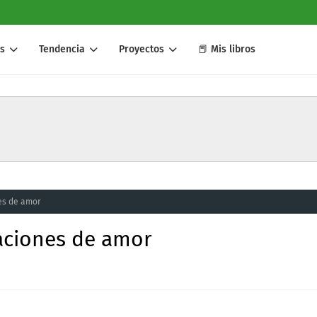
s
Tendencia
Proyectos
📕 Mis libros
nes de amor
raciones de amor