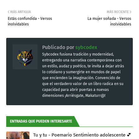
MÁS ANTIGUA
MÁS RECIENTE
Estás confundida - Versos
La mujer soñada - Versos
inolvidables
inolvidables
Publicado por
sybcodex
Sybcodex fusiona tradición y modernidad,
entregando una narrativa contemporánea con
un estilo, audaz y poético, te invita a dejar atrás
lo cotidiano y sumergirte en mundos de papel
que encienden la imaginación. Convencido de
que el verdadero valor de un libro radica en su
capacidad para abrir puertas a nuevas
dimensiones ¡Arriésgate, Makaturr@!
ENTRADAS QUE PUEDEN INTERESARTE
Tu y tu - Poemario Sentimiento adolescente 💕