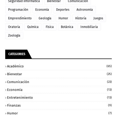
Seguridad informática
Bienestar
Comunicación
Programación
Economía
Deportes
Astronomía
Emprendimiento
Geología
Humor
Historia
Juegos
Oratoria
Química
Física
Botánica
Inmobiliaria
Zoología
CATEGORIES
Académico
(65)
Bienestar
(25)
Comunicación
(23)
Economía
(13)
Entretenimiento
(13)
Finanzas
(9)
Humor
(7)