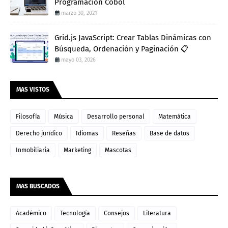
Programación Cobol
marzo 30, 2021
Grid.js JavaScript: Crear Tablas Dinámicas con
Búsqueda, Ordenación y Paginación 📋
mayo 03, 2026
MAS VISTOS
Filosofía
Música
Desarrollo personal
Matemática
Derecho jurídico
Idiomas
Reseñas
Base de datos
Inmobiliaria
Marketing
Mascotas
MAS BUSCADOS
Académico
Tecnología
Consejos
Literatura