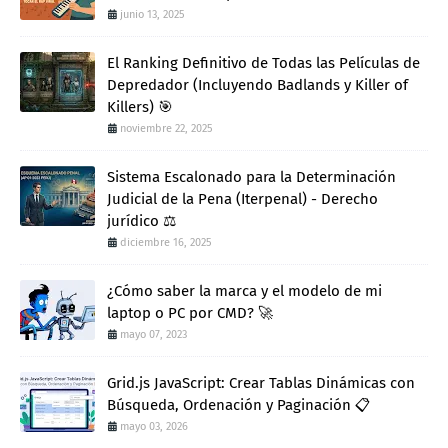
junio 13, 2025
El Ranking Definitivo de Todas las Películas de
Depredador (Incluyendo Badlands y Killer of
Killers) 🎯
noviembre 22, 2025
Sistema Escalonado para la Determinación
Judicial de la Pena (Iterpenal) - Derecho
jurídico ⚖️
diciembre 16, 2025
¿Cómo saber la marca y el modelo de mi
laptop o PC por CMD? 🚀
mayo 07, 2023
Grid.js JavaScript: Crear Tablas Dinámicas con
Búsqueda, Ordenación y Paginación 📋
mayo 03, 2026