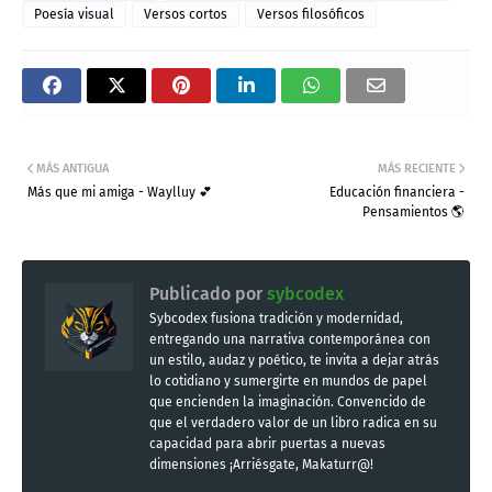
Poesía visual
Versos cortos
Versos filosóficos
MÁS ANTIGUA
MÁS RECIENTE
Más que mi amiga - Waylluy 💕
Educación financiera -
Pensamientos 🌎
Publicado por
sybcodex
Sybcodex fusiona tradición y modernidad,
entregando una narrativa contemporánea con
un estilo, audaz y poético, te invita a dejar atrás
lo cotidiano y sumergirte en mundos de papel
que encienden la imaginación. Convencido de
que el verdadero valor de un libro radica en su
capacidad para abrir puertas a nuevas
dimensiones ¡Arriésgate, Makaturr@!