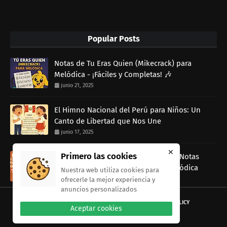
Popular Posts
Notas de Tu Eras Quien (Mikecrack) para
Melódica - ¡Fáciles y Completas! 🎶
junio 21, 2025
El Himno Nacional del Perú para Niños: Un
Canto de Libertad que Nos Une
junio 17, 2025
Primero las cookies
Rap Dancin (Canción de Ratatouille) Notas
musicales Fáciles para Tocar con Melódica
Nuestra web utiliza cookies para
junio 13, 2025
ofrecerle la mejor experiencia y
anuncios personalizados
HOME
ABOUT
CONTACT US
PRIVACY POLICY
Aceptar cookies
Copyright ©
2026
Sybcodex Blog