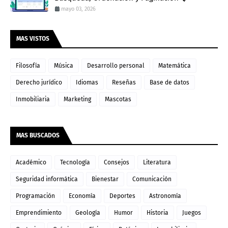
mayo 03, 2026
MAS VISTOS
Filosofía
Música
Desarrollo personal
Matemática
Derecho jurídico
Idiomas
Reseñas
Base de datos
Inmobiliaria
Marketing
Mascotas
MAS BUSCADOS
Académico
Tecnología
Consejos
Literatura
Seguridad informática
Bienestar
Comunicación
Programación
Economía
Deportes
Astronomía
Emprendimiento
Geología
Humor
Historia
Juegos