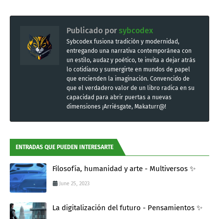
Publicado por
sybcodex
Sybcodex fusiona tradición y modernidad,
entregando una narrativa contemporánea con
un estilo, audaz y poético, te invita a dejar atrás
lo cotidiano y sumergirte en mundos de papel
que encienden la imaginación. Convencido de
que el verdadero valor de un libro radica en su
capacidad para abrir puertas a nuevas
dimensiones ¡Arriésgate, Makaturr@!
ENTRADAS QUE PUEDEN INTERESARTE
Filosofía, humanidad y arte - Multiversos ✨
June 25, 2023
La digitalización del futuro - Pensamientos ✨