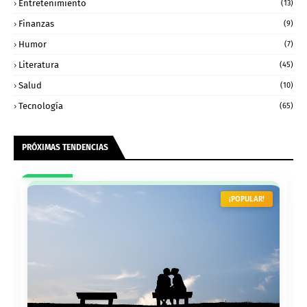
Entretenimiento
(13)
Finanzas
(9)
Humor
(7)
Literatura
(45)
Salud
(10)
Tecnología
(65)
PRÓXIMAS TENDENCIAS
¡POPULAR!