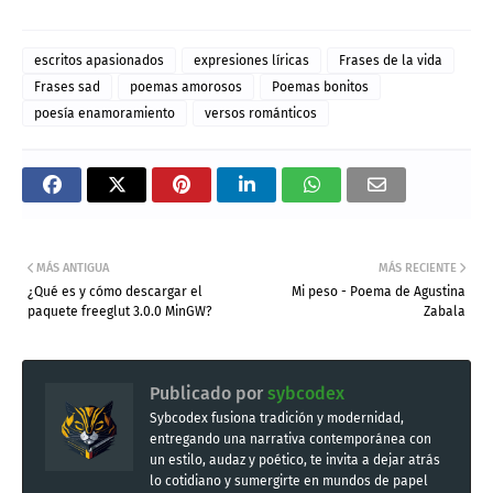
escritos apasionados
expresiones líricas
Frases de la vida
Frases sad
poemas amorosos
Poemas bonitos
poesía enamoramiento
versos románticos
MÁS ANTIGUA
MÁS RECIENTE
¿Qué es y cómo descargar el
Mi peso - Poema de Agustina
paquete freeglut 3.0.0 MinGW?
Zabala
Publicado por
sybcodex
Sybcodex fusiona tradición y modernidad,
entregando una narrativa contemporánea con
un estilo, audaz y poético, te invita a dejar atrás
lo cotidiano y sumergirte en mundos de papel