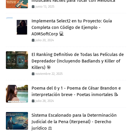
musicales Fáciles para Tocar con Melódica
junio 13, 2025
Implementa Select2 en tu Proyecto: Guía
Completa con Código de Ejemplo -
ADMSoftCorp 💻
julio 20, 2024
El Ranking Definitivo de Todas las Películas de
Depredador (Incluyendo Badlands y Killer of
Killers) 🎯
noviembre 22, 2025
Poema del 0 y 1 - Poema de César Brandon e
interpretación breve - Poetas inmortales 📝
julio 28, 2024
Sistema Escalonado para la Determinación
Judicial de la Pena (Iterpenal) - Derecho
jurídico ⚖️