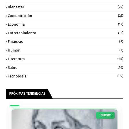
Bienestar
(25)
Comunicación
(23)
Economía
(13)
Entretenimiento
(13)
Finanzas
(9)
Humor
(7)
Literatura
(45)
Salud
(10)
Tecnología
(65)
PRÓXIMAS TENDENCIAS
¡NUEVO!